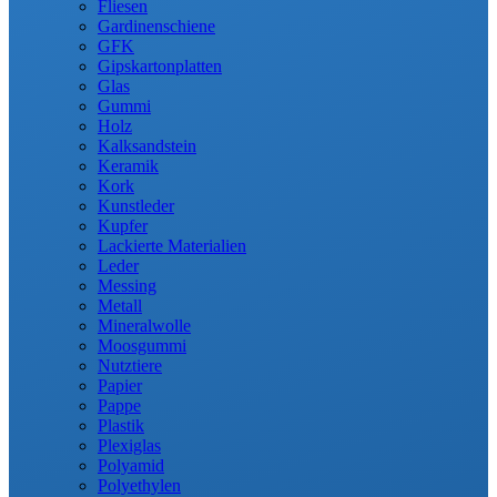
Fliesen
Gardinenschiene
GFK
Gipskartonplatten
Glas
Gummi
Holz
Kalksandstein
Keramik
Kork
Kunstleder
Kupfer
Lackierte Materialien
Leder
Messing
Metall
Mineralwolle
Moosgummi
Nutztiere
Papier
Pappe
Plastik
Plexiglas
Polyamid
Polyethylen