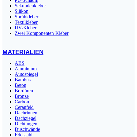
PU-Schaum
Sekundenkleber
Silikon
Sprühkleber
Textilkleber
UV-Kleber
Zwei-Komponenten-Kleber
MATERIALIEN
ABS
Aluminium
Autospiegel
Bambus
Beton
Bordüren
Bronze
Carbon
Ceranfeld
Dachrinnen
Dachziegel
Dichtungen
Duschwände
Edelstahl