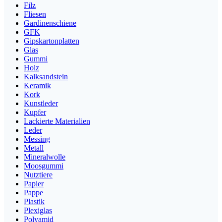
Filz
Fliesen
Gardinenschiene
GFK
Gipskartonplatten
Glas
Gummi
Holz
Kalksandstein
Keramik
Kork
Kunstleder
Kupfer
Lackierte Materialien
Leder
Messing
Metall
Mineralwolle
Moosgummi
Nutztiere
Papier
Pappe
Plastik
Plexiglas
Polyamid