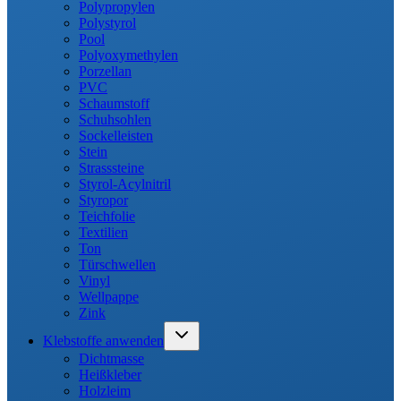
Polypropylen
Polystyrol
Pool
Polyoxymethylen
Porzellan
PVC
Schaumstoff
Schuhsohlen
Sockelleisten
Stein
Strasssteine
Styrol-Acylnitril
Styropor
Teichfolie
Textilien
Ton
Türschwellen
Vinyl
Wellpappe
Zink
Untermenü
Klebstoffe anwenden
umschalten
Dichtmasse
Heißkleber
Holzleim