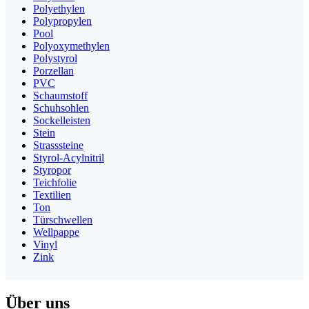
Polyethylen
Polypropylen
Pool
Polyoxymethylen
Polystyrol
Porzellan
PVC
Schaumstoff
Schuhsohlen
Sockelleisten
Stein
Strasssteine
Styrol-Acylnitril
Styropor
Teichfolie
Textilien
Ton
Türschwellen
Wellpappe
Vinyl
Zink
Über uns